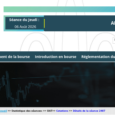
Séance du Jeudi :
ALL 
06 Août 2026
ent de la bourse
Introduction en bourse
Réglementation d
ccueil
>> Statistique des séances: >> OAT>>
Cotations
>>
Détails de la séance 2487