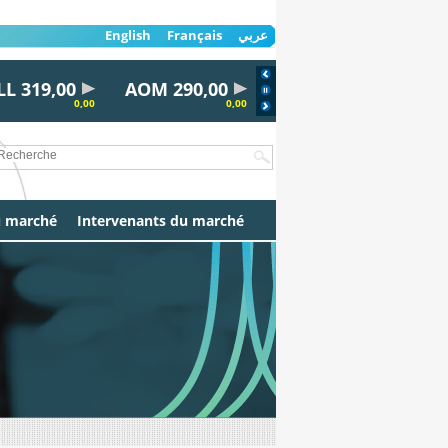
English
Français
عربي
319,00
AOM 290,00
AL30 100,00
AYRD
0,00
0,00
0,00
u marché
Intervenants du marché