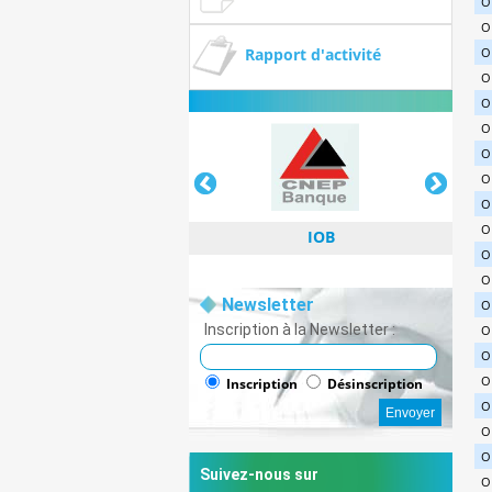
O
O
Rapport d'activité
O
O
O
O
O
O
O
O
IOB
O
O
Newsletter
O
Inscription à la Newsletter :
O
O
IOB
O
Inscription
Désinscription
O
O
O
Suivez-nous sur
O