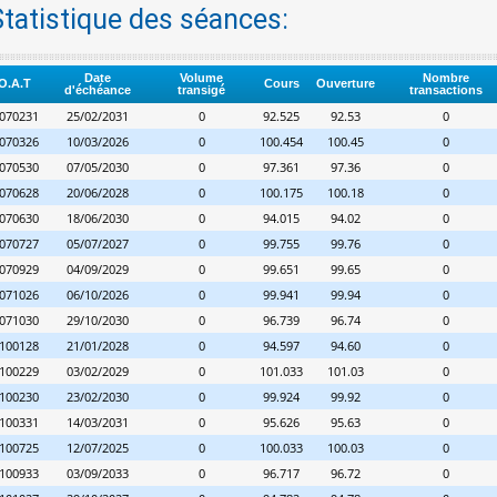
Statistique des séances:
Date
Volume
Nombre
O.A.T
Cours
Ouverture
d'échéance
transigé
transactions
070231
25/02/2031
0
92.525
92.53
0
070326
10/03/2026
0
100.454
100.45
0
070530
07/05/2030
0
97.361
97.36
0
070628
20/06/2028
0
100.175
100.18
0
070630
18/06/2030
0
94.015
94.02
0
070727
05/07/2027
0
99.755
99.76
0
070929
04/09/2029
0
99.651
99.65
0
071026
06/10/2026
0
99.941
99.94
0
071030
29/10/2030
0
96.739
96.74
0
100128
21/01/2028
0
94.597
94.60
0
100229
03/02/2029
0
101.033
101.03
0
100230
23/02/2030
0
99.924
99.92
0
100331
14/03/2031
0
95.626
95.63
0
100725
12/07/2025
0
100.033
100.03
0
100933
03/09/2033
0
96.717
96.72
0