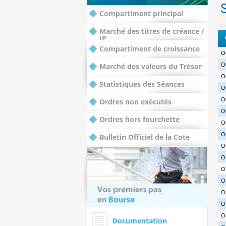
Compartiment principal
Marché des titres de créance /
IP
Compartiment de croissance
O
O
Marché des valeurs du Trésor
O
Statistiques des Séances
O
O
Ordres non exécutés
O
Ordres hors fourchette
O
O
Bulletin Officiel de la Cote
O
O
O
O
O
O
O
Documentation