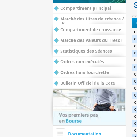
Compartiment principal
Marché des titres de créance /
IP
Compartiment de croissance
O
O
Marché des valeurs du Trésor
O
Statistiques des Séances
O
O
Ordres non exécutés
O
Ordres hors fourchette
O
O
Bulletin Officiel de la Cote
O
O
O
O
O
O
O
Documentation