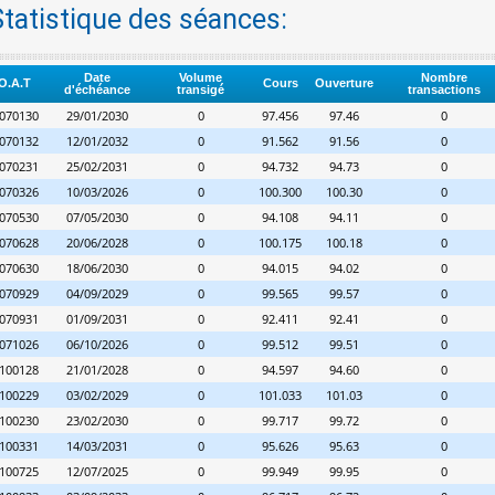
Statistique des séances:
Date
Volume
Nombre
O.A.T
Cours
Ouverture
d'échéance
transigé
transactions
070130
29/01/2030
0
97.456
97.46
0
070132
12/01/2032
0
91.562
91.56
0
070231
25/02/2031
0
94.732
94.73
0
070326
10/03/2026
0
100.300
100.30
0
070530
07/05/2030
0
94.108
94.11
0
070628
20/06/2028
0
100.175
100.18
0
070630
18/06/2030
0
94.015
94.02
0
070929
04/09/2029
0
99.565
99.57
0
070931
01/09/2031
0
92.411
92.41
0
071026
06/10/2026
0
99.512
99.51
0
100128
21/01/2028
0
94.597
94.60
0
100229
03/02/2029
0
101.033
101.03
0
100230
23/02/2030
0
99.717
99.72
0
100331
14/03/2031
0
95.626
95.63
0
100725
12/07/2025
0
99.949
99.95
0