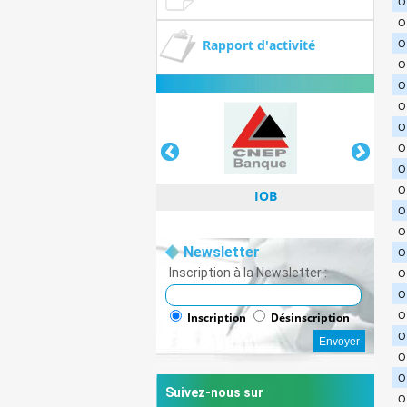
O
O
Rapport d'activité
O
O
O
O
O
O
O
O
IOB
O
O
Newsletter
O
Inscription à la Newsletter :
O
O
IOB
O
Inscription
Désinscription
O
O
O
Suivez-nous sur
O