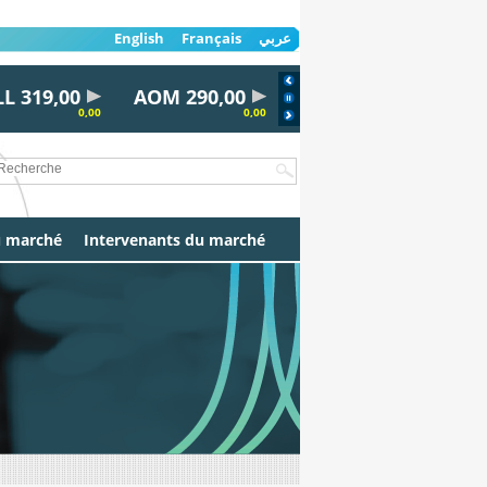
English
Français
عربي
319,00
AOM 290,00
AL30 100,00
AYRD
0,00
0,00
0,00
u marché
Intervenants du marché