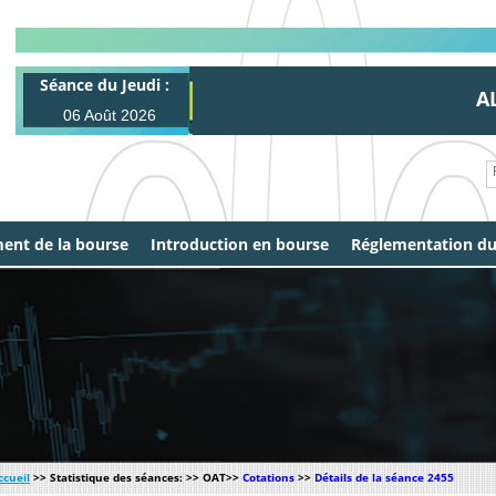
Séance du Jeudi :
ALL 
06 Août 2026
ent de la bourse
Introduction en bourse
Réglementation d
ccueil
>> Statistique des séances: >> OAT>>
Cotations
>>
Détails de la séance 2455