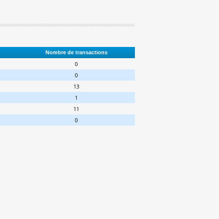
Nombre de transactions
0
0
13
1
11
0