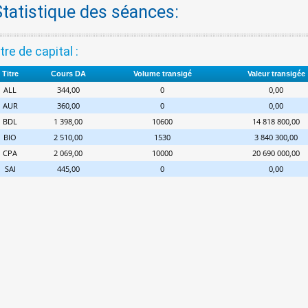
Statistique des séances:
tre de capital :
Titre
Cours DA
Volume transigé
Valeur transigée
ALL
344,00
0
0,00
AUR
360,00
0
0,00
BDL
1 398,00
10600
14 818 800,00
BIO
2 510,00
1530
3 840 300,00
CPA
2 069,00
10000
20 690 000,00
SAI
445,00
0
0,00