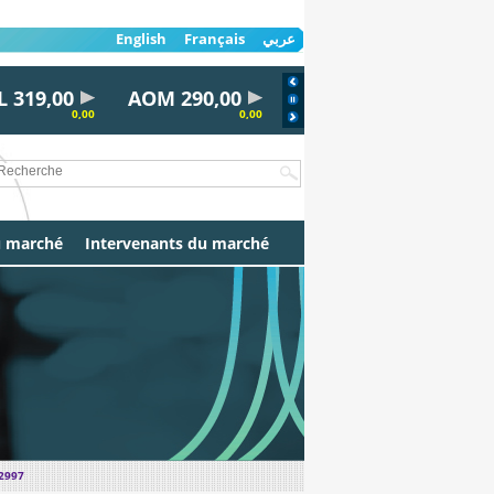
English
Français
عربي
19,00
AOM 290,00
AL30 100,00
AYRD 
0,00
0,00
0,00
u marché
Intervenants du marché
 2997